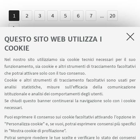
1
2
3
4
5
6
7
...
20
QUESTO SITO WEB UTILIZZA I
COOKIE
Nel nostro sito utilizziamo sia cookie tecnici necessari per il suo
LINK UTILI
funzionamento, sia cookie e altri strumenti di tracciamento facoltativi
che potrai attivare solo con il tuo consenso.
Ministero dell'Istruzione dell'Università e della Ricerca
Cookie e altri strumenti di tracciamento facoltativi sono usati per
Area riservata
analisi statistiche, misure sull'efficacia della comunicazione
Contatti
istituzionale e analisi dei comportamenti degli utenti.
Carta dei servizi
Se chiudi questo banner continuerai la navigazione solo con i cookie
necessari.
SEGUI UNIBO SU:
Puoi esprimere il consenso sui cookie facoltativi attivando l'opzione in
"Personalizza cookie" e, se vuoi, potrai esprimere consensi più specifici
in "Mostra cookie di profilazione".
Potrai sempre rivedere le tue scelte e verificare lo stato dei consensi