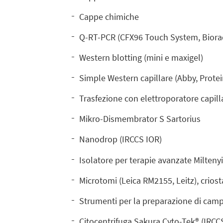
Cappe chimiche
Q-RT-PCR (CFX96 Touch System, Biora
Western blotting (mini e maxigel)
Simple Western capillare (Abby, Prote
Trasfezione con elettroporatore capill
Mikro-Dismembrator S Sartorius
Nanodrop (IRCCS IOR)
Isolatore per terapie avanzate Milteny
Microtomi (Leica RM2155, Leitz), crios
Strumenti per la preparazione di campio
Citocentrifuga Sakura Cyto-Tek® (IRCC