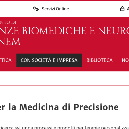
Servizi Online
A
ENTO DI
ENZE BIOMEDICHE E NEUR
INEM
TTICA
CON SOCIETÀ E IMPRESA
BIBLIOTECA
NO
er la Medicina di Precisione
 ricerca sviluppa processi e prodotti per terapie personalizz