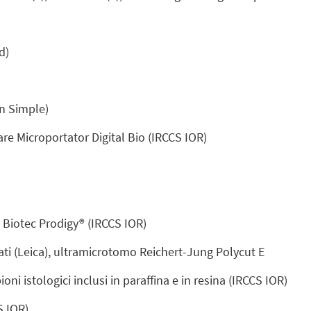
d)
in Simple)
are Microportator Digital Bio (IRCCS IOR)
i Biotec Prodigy® (IRCCS IOR)
tati (Leica), ultramicrotomo Reichert-Jung Polycut E
ni istologici inclusi in paraffina e in resina (IRCCS IOR)
S IOR)