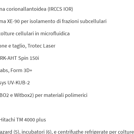
na corionallantoidea (IRCCS IOR)
a XE-90 per isolamento di frazioni subcellulari
olture cellulari in microfluidica
one e taglio, Trotec Laser
 RK-AHT Spin 150i
labs, Form 3D+
esys UV-KUB-2
2 e Witbox2) per materiali polimerici
 Hitachi TM 4000 plus
ard (5), incubatori (6), e centrifughe refrigerate per colture