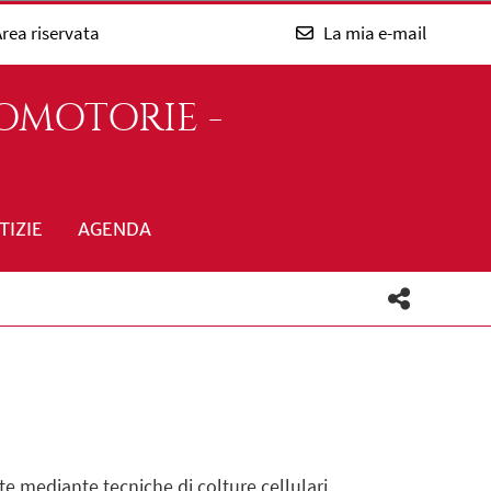
rea riservata
La mia e-mail
OMOTORIE -
TIZIE
AGENDA
ate mediante tecniche di colture cellulari