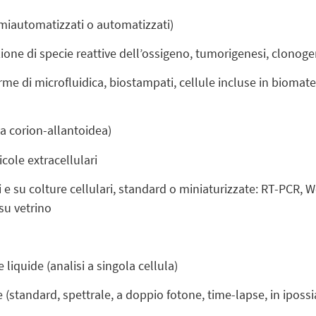
semiautomatizzati o automatizzati)
zione di specie reattive dell’ossigeno, tumorigenesi, clonoge
rme di microfluidica, biostampati, cellule incluse in biomater
a corion-allantoidea)
cole extracellulari
i e su colture cellulari, standard o miniaturizzate: RT-PCR,
su vetrino
liquide (analisi a singola cellula)
 (standard, spettrale, a doppio fotone, time-lapse, in ipossi