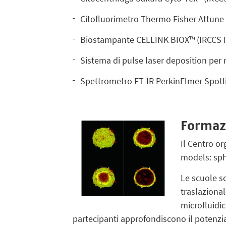
Citofluorimetro Thermo Fisher Attune
Biostampante CELLINK BIOX™ (IRCCS 
Sistema di pulse laser deposition per 
Spettrometro FT-IR PerkinElmer Spotl
Formaz
Il Centro or
models: sph
Le scuole so
traslazional
microfluidica
partecipanti approfondiscono il potenzia