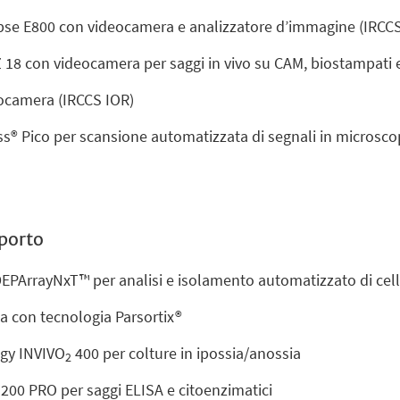
ipse E800 con videocamera e analizzatore d’immagine (IRCCS
18 con videocamera per saggi in vivo su CAM, biostampati e
ocamera (IRCCS IOR)
® Pico per scansione automatizzata di segnali in microscopi
pporto
EPArrayNxT™ per analisi e isolamento automatizzato di cell
da con tecnologia Parsortix®
ogy INVIVO
400 per colture in ipossia/anossia
2
® 200 PRO per saggi ELISA e citoenzimatici