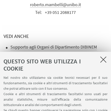
roberto.mambelli@unibo.it
Tel:
+39 051 2088177
VEDI ANCHE
Supporto agli Organi di Dipartimento DIBINEM
QUESTO SITO WEB UTILIZZA I
COOKIE
Nel nostro sito utilizziamo sia cookie tecnici necessari per il suo
LINK UTILI
funzionamento, sia cookie e altri strumenti di tracciamento facoltativi
che potrai attivare solo con il tuo consenso.
Ministero dell'Istruzione dell'Università e della Ricerca
Cookie e altri strumenti di tracciamento facoltativi sono usati per
Area riservata
analisi statistiche, misure sull'efficacia della comunicazione
Contatti
istituzionale e analisi dei comportamenti degli utenti.
Carta dei servizi
Se chiudi questo banner continuerai la navigazione solo con i cookie