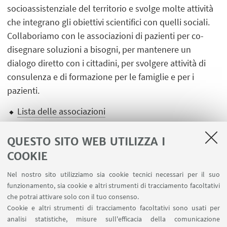
socioassistenziale del territorio e svolge molte attività
che integrano gli obiettivi scientifici con quelli sociali.
Collaboriamo con le associazioni di pazienti per co-
disegnare soluzioni a bisogni, per mantenere un
dialogo diretto con i cittadini, per svolgere attività di
consulenza e di formazione per le famiglie e per i
pazienti.
Lista delle associazioni
QUESTO SITO WEB UTILIZZA I
COOKIE
Nel nostro sito utilizziamo sia cookie tecnici necessari per il suo
LINK UTILI
funzionamento, sia cookie e altri strumenti di tracciamento facoltativi
che potrai attivare solo con il tuo consenso.
Ministero dell'Istruzione dell'Università e della Ricerca
Cookie e altri strumenti di tracciamento facoltativi sono usati per
Area riservata
analisi statistiche, misure sull'efficacia della comunicazione
Contatti