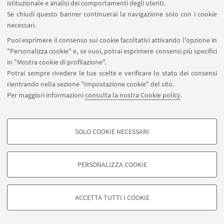
istituzionale e analisi dei comportamenti degli utenti.
Carta dei servizi
Se chiudi questo banner continuerai la navigazione solo con i cookie
necessari.
SEGUI UNIBO SU:
Puoi esprimere il consenso sui cookie facoltativi attivando l'opzione in
"Personalizza cookie" e, se vuoi, potrai esprimere consensi più specifici
in "Mostra cookie di profilazione".
Potrai sempre rivedere le tue scelte e verificare lo stato dei consensi
rientrando nella sezione "Impostazione cookie" del sito.
APP:
Per maggiori informazioni
consulta la nostra Cookie policy
.
SOLO COOKIE NECESSARI
COOKIE DI PROFILAZIONE - FACOLTATIVI
©Copyright 2026 - ALMA MATER STUDIORUM - Università di
Si tratta di cookie utilizzati per analizzare le caratteristiche della navigazione
PERSONALIZZA COOKIE
Bologna - Via Zamboni, 33 - 40126 Bologna - PI: 01131710376 - CF:
degli utenti, creare profili in base al loro comportamento sul sito, per analisi
80007010376
di marketing.
Privacy
Note legali
Informazioni sul sito e accessibilità
Mostra cookie di profilazione
ACCETTA TUTTI I COOKIE
Impostazioni Cookie
Google/Youtube Video