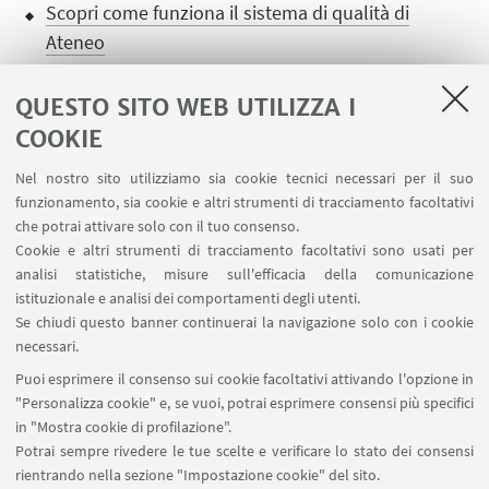
Scopri come funziona il sistema di qualità di
Ateneo
QUESTO SITO WEB UTILIZZA I
COOKIE
Nel nostro sito utilizziamo sia cookie tecnici necessari per il suo
LINK UTILI
funzionamento, sia cookie e altri strumenti di tracciamento facoltativi
che potrai attivare solo con il tuo consenso.
Ministero dell'Istruzione dell'Università e della Ricerca
Cookie e altri strumenti di tracciamento facoltativi sono usati per
Area riservata
analisi statistiche, misure sull'efficacia della comunicazione
Contatti
istituzionale e analisi dei comportamenti degli utenti.
Carta dei servizi
Se chiudi questo banner continuerai la navigazione solo con i cookie
necessari.
SEGUI UNIBO SU:
Puoi esprimere il consenso sui cookie facoltativi attivando l'opzione in
"Personalizza cookie" e, se vuoi, potrai esprimere consensi più specifici
in "Mostra cookie di profilazione".
Potrai sempre rivedere le tue scelte e verificare lo stato dei consensi
rientrando nella sezione "Impostazione cookie" del sito.
APP: