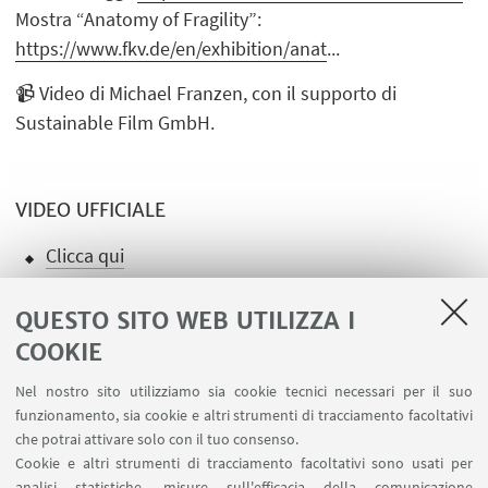
Mostra “Anatomy of Fragility”:
https://www.fkv.de/en/exhibition/anat
...
📹 Video di Michael Franzen, con il supporto di
Sustainable Film GmbH.
VIDEO UFFICIALE
Clicca qui
QUESTO SITO WEB UTILIZZA I
COOKIE
Nel nostro sito utilizziamo sia cookie tecnici necessari per il suo
LINK UTILI
funzionamento, sia cookie e altri strumenti di tracciamento facoltativi
che potrai attivare solo con il tuo consenso.
Ministero dell'Istruzione dell'Università e della Ricerca
Cookie e altri strumenti di tracciamento facoltativi sono usati per
Area riservata
analisi statistiche, misure sull'efficacia della comunicazione