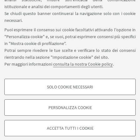
Contatti
istituzionale e analisi dei comportamenti degli utenti.
Carta dei servizi
Se chiudi questo banner continuerai la navigazione solo con i cookie
necessari.
SEGUI UNIBO SU:
Puoi esprimere il consenso sui cookie facoltativi attivando l'opzione in
"Personalizza cookie" e, se vuoi, potrai esprimere consensi più specifici
in "Mostra cookie di profilazione".
Potrai sempre rivedere le tue scelte e verificare lo stato dei consensi
rientrando nella sezione "Impostazione cookie" del sito.
APP:
Per maggiori informazioni
consulta la nostra Cookie policy
.
SOLO COOKIE NECESSARI
COOKIE DI PROFILAZIONE - FACOLTATIVI
©Copyright 2026 - ALMA MATER STUDIORUM - Università di
Si tratta di cookie utilizzati per analizzare le caratteristiche della navigazione
Bologna - Via Zamboni, 33 - 40126 Bologna - PI: 01131710376 - CF:
PERSONALIZZA COOKIE
degli utenti, creare profili in base al loro comportamento sul sito, per analisi
80007010376
di marketing.
Privacy
Note legali
Informazioni sul sito e accessibilità
Mostra cookie di profilazione
Impostazioni Cookie
ACCETTA TUTTI I COOKIE
Google/Youtube Video