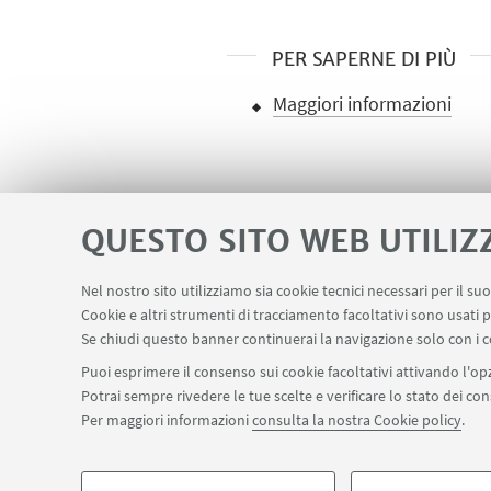
PER SAPERNE DI PIÙ
Maggiori informazioni
QUESTO SITO WEB UTILIZ
Nel nostro sito utilizziamo sia cookie tecnici necessari per il s
Cookie e altri strumenti di tracciamento facoltativi sono usati p
Ministero dell'Istruzione dell'Università e
LINK UTILI
Se chiudi questo banner continuerai la navigazione solo con i c
Puoi esprimere il consenso sui cookie facoltativi attivando l'opz
Potrai sempre rivedere le tue scelte e verificare lo stato dei c
Per maggiori informazioni
consulta la nostra Cookie policy
.
©Copyright 2026 - ALMA MATER STUDIORUM - Università di Bologn