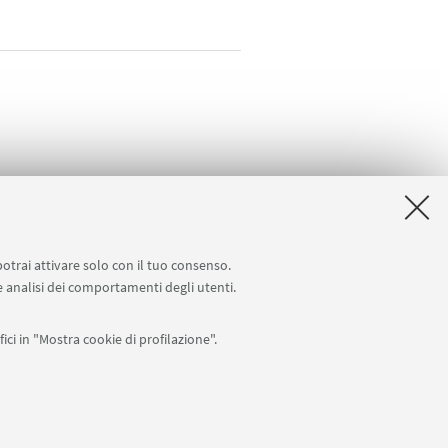
potrai attivare solo con il tuo consenso.
 e analisi dei comportamenti degli utenti.
rvizi
ici in "Mostra cookie di profilazione".
APP:
76