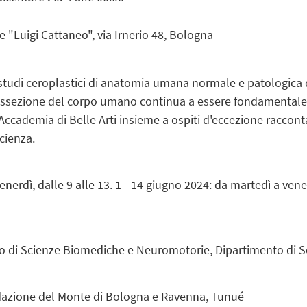
"Luigi Cattaneo", via Irnerio 48, Bologna
studi ceroplastici di anatomia umana normale e patologica del
issezione del corpo umano continua a essere fondamentale p
dell'Accademia di Belle Arti insieme a ospiti d'eccezione rac
cienza.
nerdì, dalle 9 alle 13. 1 - 14 giugno 2024: da martedì a vener
 di Scienze Biomediche e Neuromotorie, Dipartimento di So
ndazione del Monte di Bologna e Ravenna, Tunué