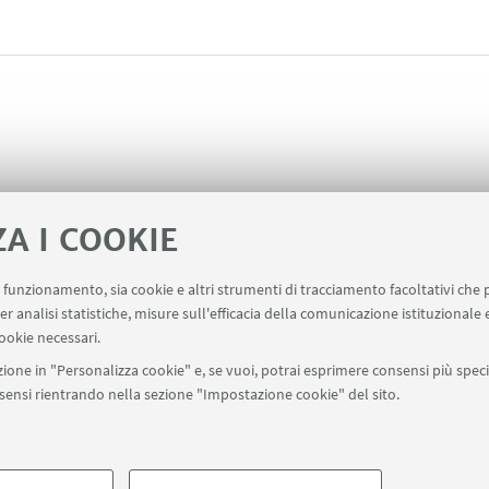
ZA I COOKIE
uo funzionamento, sia cookie e altri strumenti di tracciamento facoltativi che 
er analisi statistiche, misure sull'efficacia della comunicazione istituzionale
 della Ricerca
Area riservata
Contatti
Carta dei se
ookie necessari.
ione in "Personalizza cookie" e, se vuoi, potrai esprimere consensi più specif
onsensi rientrando nella sezione "Impostazione cookie" del sito.
SEGUI UNIBO SU:
a - Via Zamboni, 33 - 40126 Bologna - PI: 01131710376 - CF: 800070103