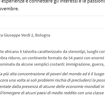
sperienze e connettere gli interessi e le passioni
 novembre.
za Giuseppe Verdi 2, Bologna
nte africano è talvolta caratterizzato da stereotipi, luoghi c
ra ridurre, un continente formato da 54 paesi con enormi div
minata da alcune semplici costanti: immigrazione, guerra,
 la più alta concentrazione di poveri del mondo ed è il luogo
cora una volta ai soli problemi rischia di precluderci la poss
sentate dalla presenza di alcune delle economie mondiali in p
ll’emergere di alcuni paesi di medio reddito con una classe 